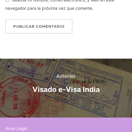
navegador para la próxima vez que comente.
A
l
t
Navegación
e
de
Anterior
Anterior
r
n
entradas
Visado e-Visa India
a
t
i
v
e
Aviso Legal