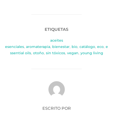
ETIQUETAS
aceites
esenciales
,
aromaterapia
,
bienestar
,
bio
,
catálogo
,
eco
,
e
ssential oils
,
otoño
,
sin tóxicos
,
vegan
,
young living
AUTOR DE LA PUBLICACIÓN
ESCRITO POR