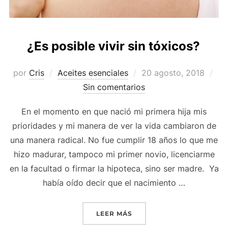
¿Es posible vivir sin tóxicos?
Publicado
por
Cris
Aceites esenciales
20 agosto, 2018
el
Sin comentarios
En el momento en que nació mi primera hija mis
prioridades y mi manera de ver la vida cambiaron de
una manera radical. No fue cumplir 18 años lo que me
hizo madurar, tampoco mi primer novio, licenciarme
en la facultad o firmar la hipoteca, sino ser madre. Ya
había oído decir que el nacimiento …
«¿ES POSIBLE VIVIR SIN 
LEER MÁS