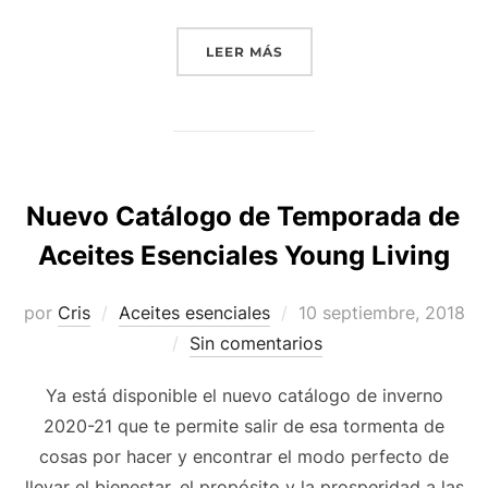
«15 COSAS QUE QUIZÁ NO
LEER MÁS
Nuevo Catálogo de Temporada de
Aceites Esenciales Young Living
Publicado
por
Cris
Aceites esenciales
10 septiembre, 2018
el
Sin comentarios
Ya está disponible el nuevo catálogo de inverno
2020-21 que te permite salir de esa tormenta de
cosas por hacer y encontrar el modo perfecto de
llevar el bienestar, el propósito y la prosperidad a las