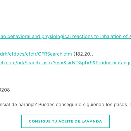
 behavioral and physiological reactions to inhalation of s
cdrh/cfdocs/cfcfr/CFRSearch.cfm
(182.20).
search.com/nd/Search. aspx?cs=&s=ND&pt=9&Product=orang
60208
cial de naranja? Puedes conseguirlo siguiendo los pasos in
CONSIGUE TU ACEITE DE LAVANDA