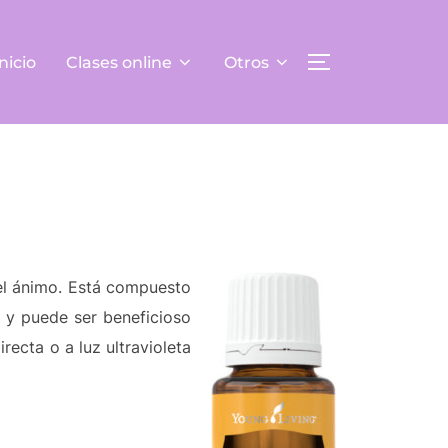
Inicio
Clases online
Otros
ALTERNAR LA
a el ánimo. Está compuesto
 y puede ser beneficioso
irecta o a luz ultravioleta