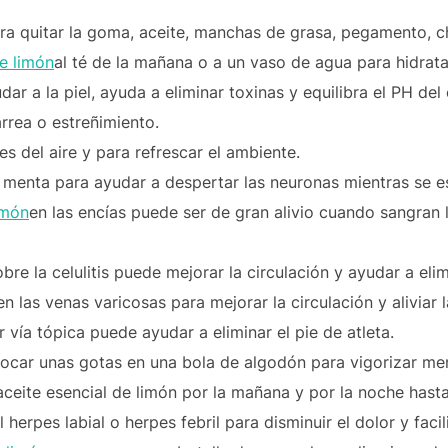
ra quitar la goma, aceite, manchas de grasa, pegamento, ch
de limón
al té de la mañana o a un vaso de agua para hidratar
dar a la piel, ayuda a eliminar toxinas y equilibra el PH d
rrea o estreñimiento.
s del aire y para refrescar el ambiente.
 y menta para ayudar a despertar las neuronas mientras se e
imón
en las encías puede ser de gran alivio cuando sangran 
re la celulitis puede mejorar la circulación y ayudar a elim
n las venas varicosas para mejorar la circulación y aliviar 
 vía tópica puede ayudar a eliminar el pie de atleta.
colocar unas gotas en una bola de algodón para vigorizar me
 aceite esencial de limón por la mañana y por la noche has
erpes labial o herpes febril para disminuir el dolor y facili